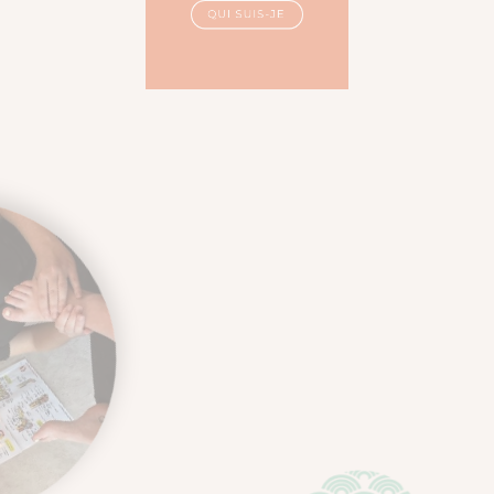
à des massages adaptés à vos
besoins et au rythme des
saisons.
QUI SUIS-JE