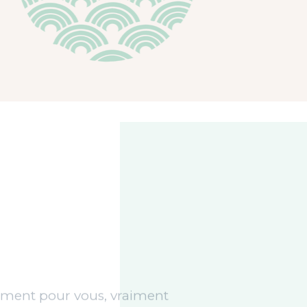
ment pour vous, vraiment
e qui s’accumule, tensions
 et mental qui ne s’arrête
ent difficile de souffler.
de saison sont pensés pour
 retrouver de l’énergie,