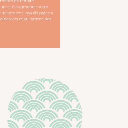
s permettre de réduire
 douleurs et d'augmenter votre
à des traitements invasifs grâce à
 à vos besoins et au rythme des