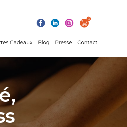
0
rtes Cadeaux
Blog
Presse
Contact
té,
ss