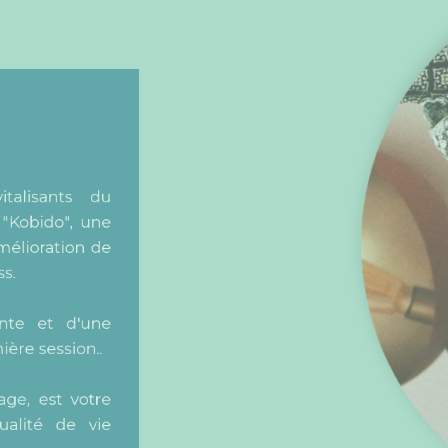
evitalisants du
ge "Kobido", une
 amélioration de
ress.
atante et d'une
emière session..
ssage, est votre