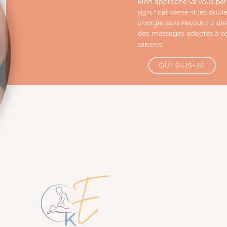
Mon approche va vou
significativement les
énergie sans recourir 
des massages adaptés
saisons.
QUI SUIS-JE