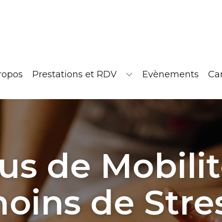
ropos
Prestations et RDV
Evènements
Ca
us de Mobili
oins de Stre