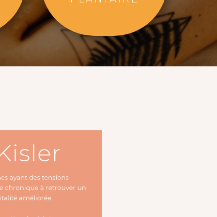
 Kisler
sonnes ayant des tensions
fatigue chronique à retrouver un
une vitalité améliorée.