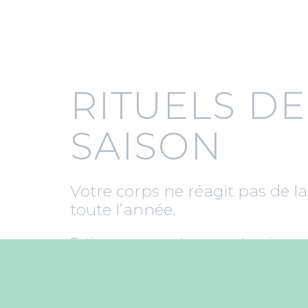
SAISON
Votre corps ne réagit pas de 
toute l’année.
Fatigue en automne, tensions
d’énergie au printemps, besoin de l
Ces rituels sont là pour vous a
période, en douceur, avec ce dont
besoin.