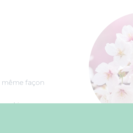
la même façon
 en hiver, manque
égèreté en été…
ccompagner à chaque
 vous avez vraiment