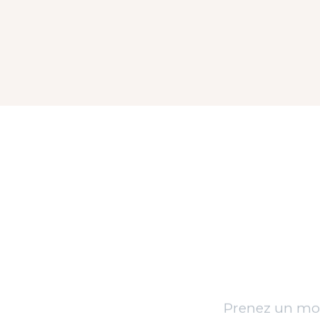
Prenez un mo
Entre fatigu
dans le corps
jamais… il devi
Ces rituels 
vous aider à