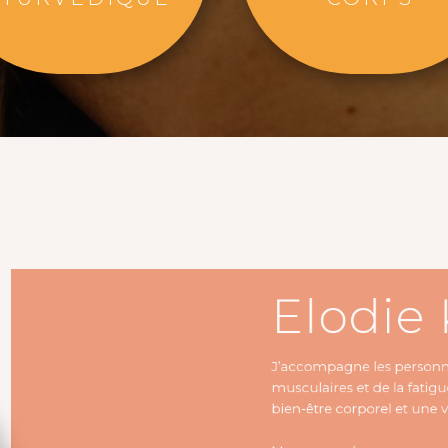
Elodie
J’accompagne les per
musculaires et de la 
bien-être corporel et 