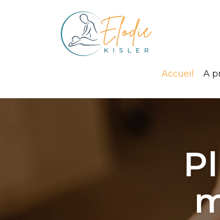
Accueil
A p
Pl
m