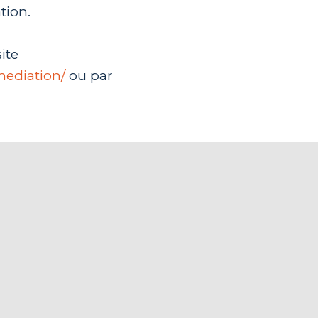
tion.
ite
ediation/
ou par