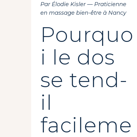
Par Élodie Kisler — Praticienne
en massage bien-être à Nancy
Pourquo
i le dos
se tend-
il
facileme