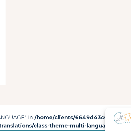
LANGUAGE" in
/home/clients/6649d43c67288487c
translations/class-theme-multi-languages.php
o