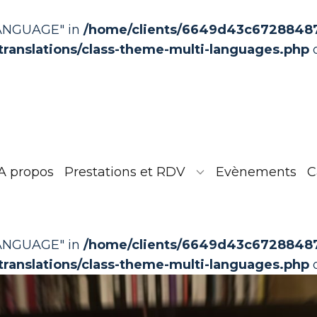
LANGUAGE" in
/home/clients/6649d43c67288487c
translations/class-theme-multi-languages.php
o
A propos
Prestations et RDV
Evènements
C
LANGUAGE" in
/home/clients/6649d43c67288487c
translations/class-theme-multi-languages.php
o