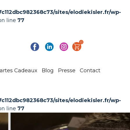
112dbc982368c73/sites/elodiekisler.fr/wp-
n line
77
0
artes Cadeaux
Blog
Presse
Contact
112dbc982368c73/sites/elodiekisler.fr/wp-
n line
77