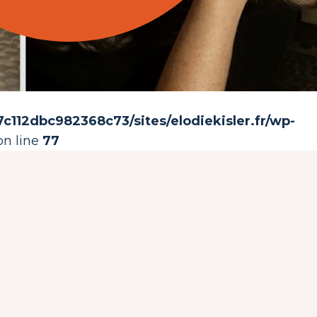
112dbc982368c73/sites/elodiekisler.fr/wp-
n line
77