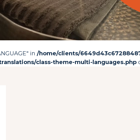
LANGUAGE" in
/home/clients/6649d43c67288487c
translations/class-theme-multi-languages.php
o