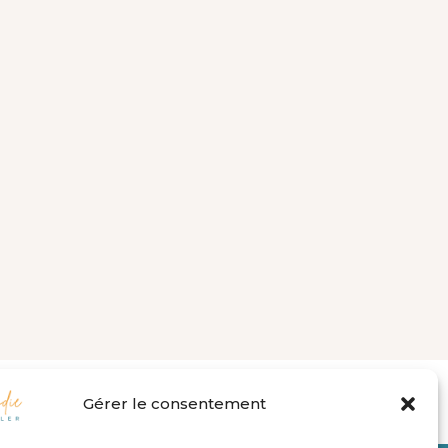
112dbc982368c73/sites/elodiekisler.fr/wp-
Gérer le consentement
n line
77