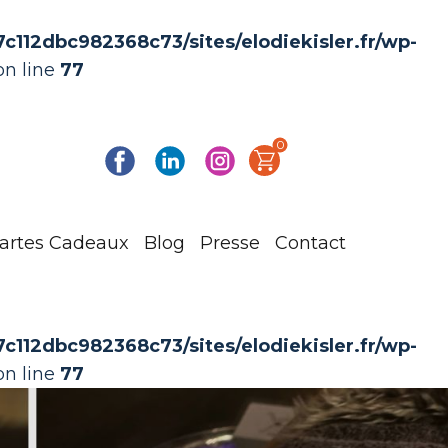
112dbc982368c73/sites/elodiekisler.fr/wp-
n line
77
0
artes Cadeaux
Blog
Presse
Contact
112dbc982368c73/sites/elodiekisler.fr/wp-
n line
77