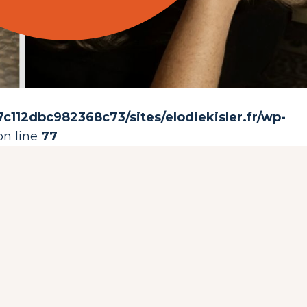
112dbc982368c73/sites/elodiekisler.fr/wp-
n line
77