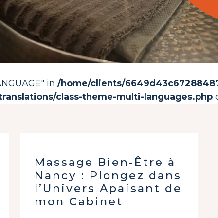
LANGUAGE" in
/home/clients/6649d43c67288487c
translations/class-theme-multi-languages.php
o
Massage Bien-Être à
Nancy : Plongez dans
l’Univers Apaisant de
mon Cabinet