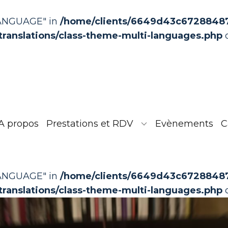
LANGUAGE" in
/home/clients/6649d43c67288487c
translations/class-theme-multi-languages.php
o
A propos
Prestations et RDV
Evènements
C
LANGUAGE" in
/home/clients/6649d43c67288487c
translations/class-theme-multi-languages.php
o