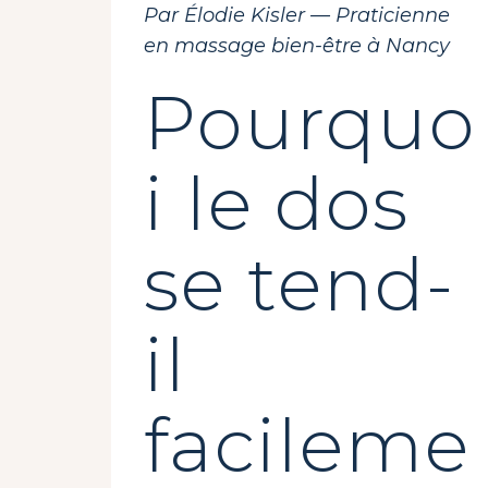
Par Élodie Kisler — Praticienne
en massage bien-être à Nancy
Pourquo
i le dos
se tend-
il
facileme