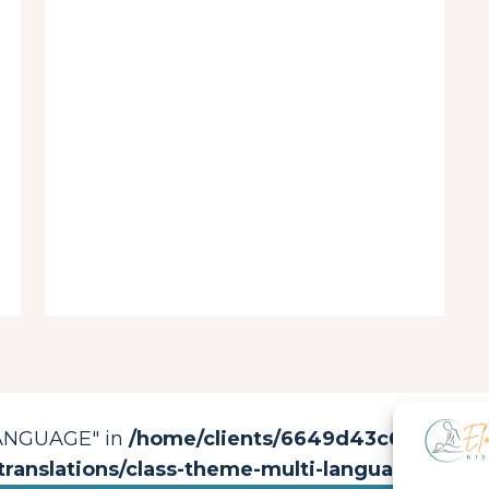
LANGUAGE" in
/home/clients/6649d43c67288487c
translations/class-theme-multi-languages.php
o