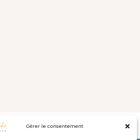
112dbc982368c73/sites/elodiekisler.fr/wp-
Gérer le consentement
n line
77