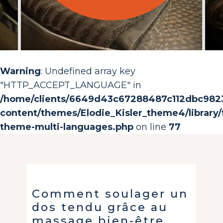
Warning
: Undefined array key
"HTTP_ACCEPT_LANGUAGE" in
/home/clients/6649d43c67288487c112dbc982368
content/themes/Elodie_Kisler_theme4/library/t
theme-multi-languages.php
on line
77
Comment soulager un
dos tendu grâce au
massage bien-être