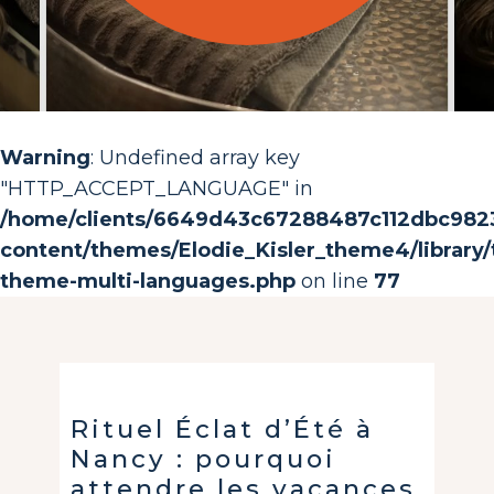
Warning
: Undefined array key
"HTTP_ACCEPT_LANGUAGE" in
/home/clients/6649d43c67288487c112dbc982368
content/themes/Elodie_Kisler_theme4/library/t
theme-multi-languages.php
on line
77
Rituel Éclat d’Été à
Nancy : pourquoi
attendre les vacances