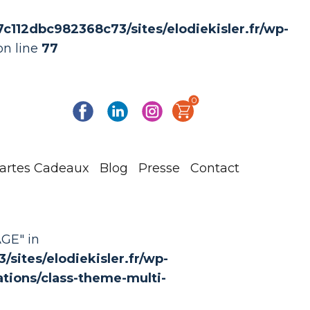
112dbc982368c73/sites/elodiekisler.fr/wp-
n line
77
0
artes Cadeaux
Blog
Presse
Contact
GE" in
ites/elodiekisler.fr/wp-
ations/class-theme-multi-