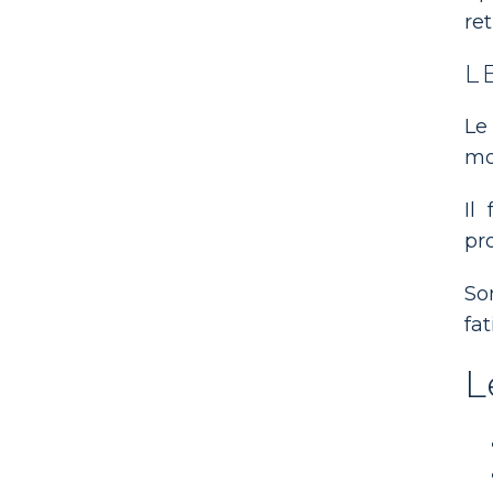
re
L
Le
mo
Il
pr
So
fat
L