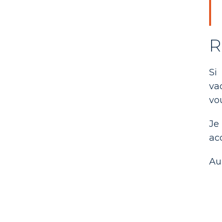
R
Si
va
vo
Je
ac
Au