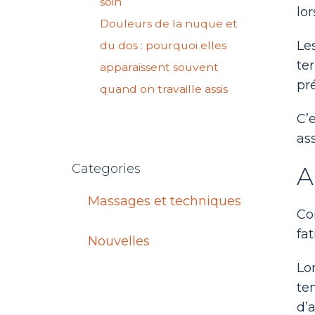
soin
lo
Douleurs de la nuque et
Le
du dos : pourquoi elles
te
apparaissent souvent
pr
quand on travaille assis
C’
as
Categories
A
Massages et techniques
Co
fa
Nouvelles
Lo
te
d’