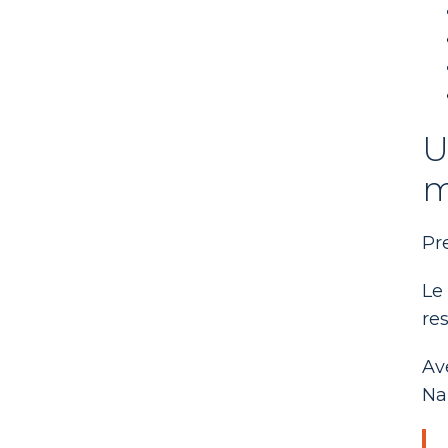
U
m
Pr
Le
res
Av
Na