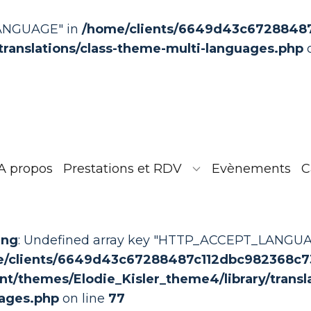
LANGUAGE" in
/home/clients/6649d43c67288487c
translations/class-theme-multi-languages.php
o
A propos
Prestations et RDV
Evènements
C
ing
: Undefined array key "HTTP_ACCEPT_LANGUA
/clients/6649d43c67288487c112dbc982368c73/s
nt/themes/Elodie_Kisler_theme4/library/transl
ages.php
on line
77