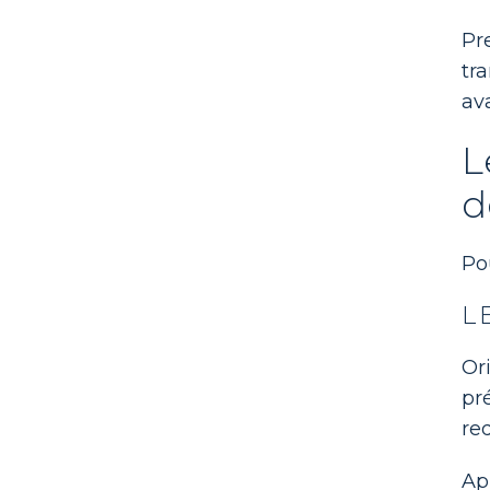
Pr
tr
av
L
d
Po
L
Or
pr
re
Ap